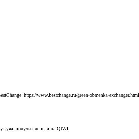
tChange: https://www.bestchange.ru/green-obmenka-exchanger.html
нут уже получил деньги на QIWI.